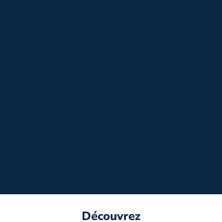
Centre de vacances de
Pyrénées
l’Eterlou
Découvrez